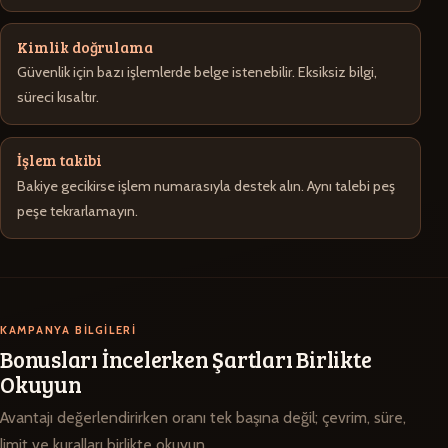
Kimlik doğrulama
Güvenlik için bazı işlemlerde belge istenebilir. Eksiksiz bilgi,
süreci kısaltır.
İşlem takibi
Bakiye gecikirse işlem numarasıyla destek alın. Aynı talebi peş
peşe tekrarlamayın.
KAMPANYA BILGILERI
Bonusları İncelerken Şartları Birlikte
Okuyun
Avantajı değerlendirirken oranı tek başına değil; çevrim, süre,
limit ve kuralları birlikte okuyun.