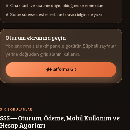
Cihaz tarih ve saatinin doğru olduğundan emin olun.
Sorun sürerse destek ekibine tarayıcı bilginizle yazın.
Oturum ekranına geçin
Yönlendirme sizi aktif panele götürür. Şüpheli sayfalar
yerine doğrudan giriş alanını kullanın.
Platforma Git
SIK SORULANLAR
SSS — Oturum, Ödeme, Mobil Kullanım ve
Hesap Ayarları