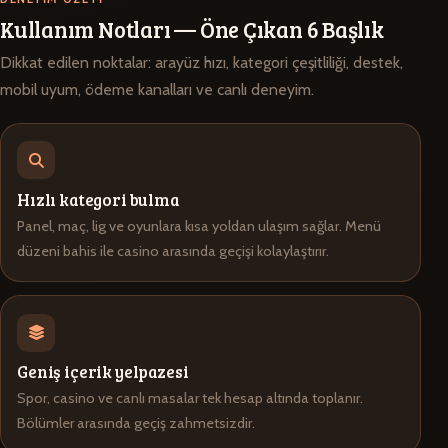
Kullanım Notları — Öne Çıkan 6 Başlık
Dikkat edilen noktalar: arayüz hızı, kategori çeşitliliği, destek,
mobil uyum, ödeme kanalları ve canlı deneyim.
Hızlı kategori bulma
Panel, maç, lig ve oyunlara kısa yoldan ulaşım sağlar. Menü
düzeni bahis ile casino arasında geçişi kolaylaştırır.
Geniş içerik yelpazesi
Spor, casino ve canlı masalar tek hesap altında toplanır.
Bölümler arasında geçiş zahmetsizdir.