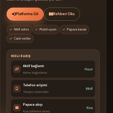
Platforma Git
Rehberi Oku
Aktif adres
Mobil uyum
Papara kanalı
Canlı veriler
HIZLI BAKIŞ
Aktif bağlantı
Hazır
Adres doğrulama
Telefon erişimi
Aktif
Tarayıcı üzerinden
Papara akışı
Kısa
Kısa yükleme süreci