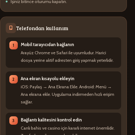
İşiniz bitince oturumu kapatın.
Telefondan kullanım
Mobil tarayıcıdan bağlanın
Arayüz Chrome ve Safari ile uyumludur. Harici
dosya yerine aktif adresten giriş yapmak yeterlidir.
Ana ekran kısayolu ekleyin
iOS: Paylaş → Ana Ekrana Ekle. Android: Menü →
Ana ekrana ekle. Uygulama indirmeden hızlı erişim
sağlar.
Bağlantı kalitesini kontrol edin
Canlı bahis ve casino için kararlı internet önemlidir.