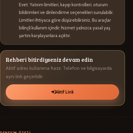
Evet. Yatırım limitleri, kayıp kontrolleri, oturum
bildirimleri ve dinlendirme seçenekleri sunulabilir.
Limitleri ihtiyaca göre düşürebilirsiniz. Bu araçlar
bilinçli kullanım içindir; hizmet yalnızca yasal yaş
şartını karşılayanlara açıktır.
Rehberi bitirdiyseniz devam edin
Aktif adres kullanıma hazır. Telefon ve bilgisayarda
aynı link geçerlidir.
Aktif Link
DENEYIM ÖZETI