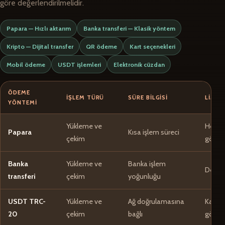
göre değerlendirilmelidir.
Papara — Hızlı aktarım
Banka transferi — Klasik yöntem
Kripto — Dijital transfer
QR ödeme
Kart seçenekleri
Mobil ödeme
USDT işlemleri
Elektronik cüzdan
ÖDEME
İŞLEM TÜRÜ
SÜRE BILGISI
LIMIT 
YÖNTEMI
Yükleme ve
Hesap 
Papara
Kısa işlem süreci
çekim
göre
Banka
Yükleme ve
Banka işlem
Değişk
transferi
çekim
yoğunluğu
USDT TRC-
Yükleme ve
Ağ doğrulamasına
Kanal 
20
çekim
bağlı
göre