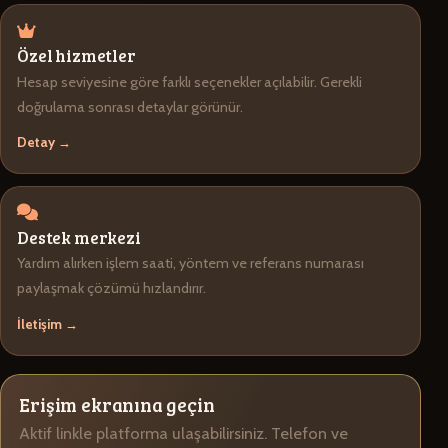
Özel hizmetler
Hesap seviyesine göre farklı seçenekler açılabilir. Gerekli
doğrulama sonrası detaylar görünür.
Detay →
Destek merkezi
Yardım alırken işlem saati, yöntem ve referans numarası
paylaşmak çözümü hızlandırır.
İletişim →
Erişim ekranına geçin
Aktif linkle platforma ulaşabilirsiniz. Telefon ve