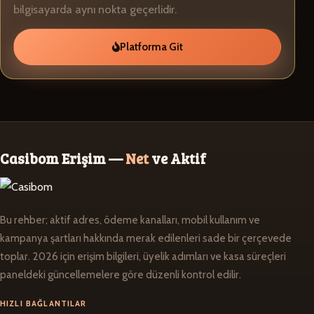
bilgisayarda aynı nokta geçerlidir.
Platforma Git
Casibom Erişim —
Net
ve Aktif
Bu rehber; aktif adres, ödeme kanalları, mobil kullanım ve
kampanya şartları hakkında merak edilenleri sade bir çerçevede
toplar. 2026 için erişim bilgileri, üyelik adımları ve kasa süreçleri
paneldeki güncellemelere göre düzenli kontrol edilir.
HIZLI BAĞLANTILAR