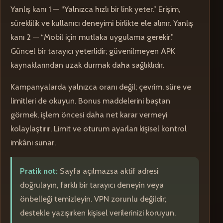
Yanlış kanı 1 — “Yalnızca hızlı bir link yeter.” Erişim,
süreklilik ve kullanıcı deneyimi birlikte ele alınır. Yanlış
kanı 2 — “Mobil için mutlaka uygulama gerekir.”
Güncel bir tarayıcı yeterlidir; güvenilmeyen APK
kaynaklarından uzak durmak daha sağlıklıdır.
Kampanyalarda yalnızca oranı değil; çevrim, süre ve
limitleri de okuyun. Bonus maddelerini baştan
görmek, işlem öncesi daha net karar vermeyi
kolaylaştırır. Limit ve oturum ayarları kişisel kontrol
imkânı sunar.
Pratik not:
Sayfa açılmazsa aktif adresi
doğrulayın, farklı bir tarayıcı deneyin veya
önbelleği temizleyin. VPN zorunlu değildir;
destekle yazışırken kişisel verilerinizi koruyun.