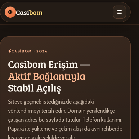
Casi
bom
CASIBOM · 2026
Casibom Erişim —
Aktif Bağlantıyla
Stabil Açılış
Siteye geçmek istediğinizde aşağıdaki
yönlendirmeyi tercih edin. Domain yenilendikçe
çalışan adres bu sayfada tutulur. Telefon kullanımı,
Papara ile yükleme ve çekim akışı da aynı rehberde
kısa ve anlaşılır şekilde yer alır.