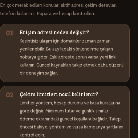
En çok merak edilen konular: aktif adres, çekim detayları,
telefon kullanımı, Papara ve hesap kontrolleri.
01
Erişim adresi neden değişir?
Kesintisiz ulaşım için domainler zaman zaman
yenilenebilir. Bu sayfadaki yönlendirme çalışan
noktaya gider. Eski adreste sorun varsa yeni linki
kullanın. Güncel kaynakları takip etmek daha düzenli
bir deneyim sağlar.
02
Çekim limitleri nasıl belirlenir?
Limitler yöntem, hesap durumu ve kasa kurallarına
göre değişir. Minimum tutar ve günlük sınırlar
ödeme ekranındaki güncel koşullara bağlıdır. Talep
öncesi bakiye, yöntem ve varsa kampanya şartlarını
kontrol edin.