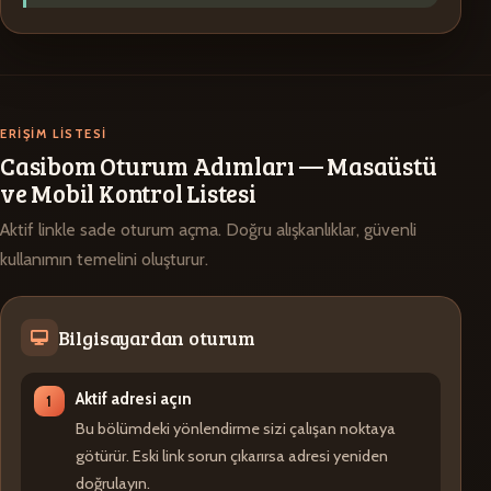
ERIŞIM LISTESI
Casibom Oturum Adımları — Masaüstü
ve Mobil Kontrol Listesi
Aktif linkle sade oturum açma. Doğru alışkanlıklar, güvenli
kullanımın temelini oluşturur.
Bilgisayardan oturum
Aktif adresi açın
Bu bölümdeki yönlendirme sizi çalışan noktaya
götürür. Eski link sorun çıkarırsa adresi yeniden
doğrulayın.