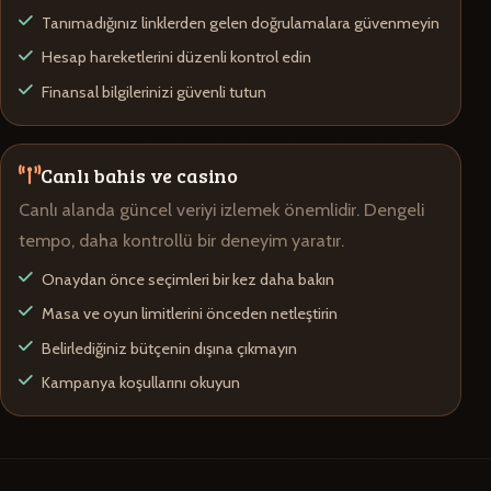
Tanımadığınız linklerden gelen doğrulamalara güvenmeyin
Hesap hareketlerini düzenli kontrol edin
Finansal bilgilerinizi güvenli tutun
Canlı bahis ve casino
Canlı alanda güncel veriyi izlemek önemlidir. Dengeli
tempo, daha kontrollü bir deneyim yaratır.
Onaydan önce seçimleri bir kez daha bakın
Masa ve oyun limitlerini önceden netleştirin
Belirlediğiniz bütçenin dışına çıkmayın
Kampanya koşullarını okuyun