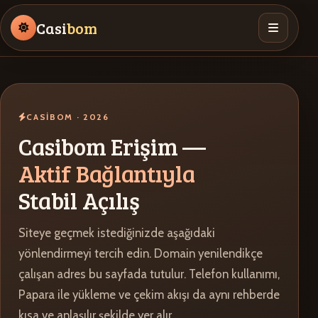
Casi
bom
CASIBOM · 2026
Casibom Erişim —
Aktif Bağlantıyla
Stabil Açılış
Siteye geçmek istediğinizde aşağıdaki
yönlendirmeyi tercih edin. Domain yenilendikçe
çalışan adres bu sayfada tutulur. Telefon kullanımı,
Papara ile yükleme ve çekim akışı da aynı rehberde
kısa ve anlaşılır şekilde yer alır.