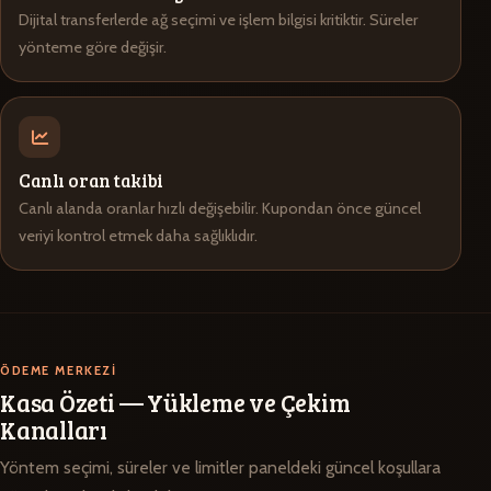
Dijital transferlerde ağ seçimi ve işlem bilgisi kritiktir. Süreler
yönteme göre değişir.
Canlı oran takibi
Canlı alanda oranlar hızlı değişebilir. Kupondan önce güncel
veriyi kontrol etmek daha sağlıklıdır.
ÖDEME MERKEZI
Kasa Özeti — Yükleme ve Çekim
Kanalları
Yöntem seçimi, süreler ve limitler paneldeki güncel koşullara