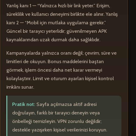
Yanlış kanı 1 — “Yalnızca hızlı bir link yeter.” Erişim,
süreklilik ve kullanıcı deneyimi birlikte ele alınır. Yanlış
kanı 2 — “Mobil için mutlaka uygulama gerekir.”
Güncel bir tarayıcı yeterlidir; güvenilmeyen APK
kaynaklarından uzak durmak daha sağlıklıdır.
Kampanyalarda yalnızca oranı değil; çevrim, süre ve
limitleri de okuyun. Bonus maddelerini baştan
görmek, işlem öncesi daha net karar vermeyi
kolaylaştırır. Limit ve oturum ayarları kişisel kontrol
imkânı sunar.
Pratik not:
Sayfa açılmazsa aktif adresi
doğrulayın, farklı bir tarayıcı deneyin veya
önbelleği temizleyin. VPN zorunlu değildir;
destekle yazışırken kişisel verilerinizi koruyun.