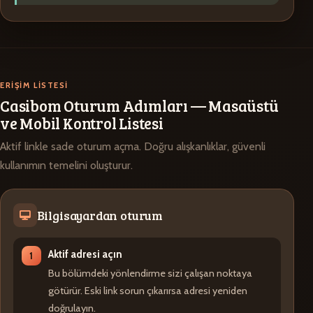
ERIŞIM LISTESI
Casibom Oturum Adımları — Masaüstü
ve Mobil Kontrol Listesi
Aktif linkle sade oturum açma. Doğru alışkanlıklar, güvenli
kullanımın temelini oluşturur.
Bilgisayardan oturum
Aktif adresi açın
Bu bölümdeki yönlendirme sizi çalışan noktaya
götürür. Eski link sorun çıkarırsa adresi yeniden
doğrulayın.