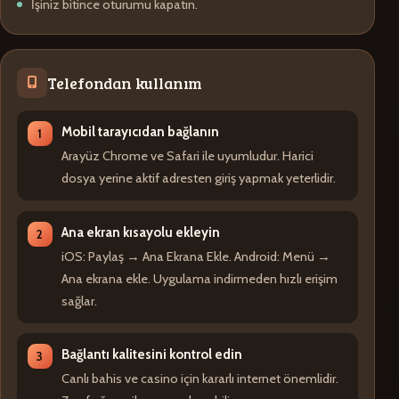
İşiniz bitince oturumu kapatın.
Telefondan kullanım
Mobil tarayıcıdan bağlanın
Arayüz Chrome ve Safari ile uyumludur. Harici
dosya yerine aktif adresten giriş yapmak yeterlidir.
Ana ekran kısayolu ekleyin
iOS: Paylaş → Ana Ekrana Ekle. Android: Menü →
Ana ekrana ekle. Uygulama indirmeden hızlı erişim
sağlar.
Bağlantı kalitesini kontrol edin
Canlı bahis ve casino için kararlı internet önemlidir.