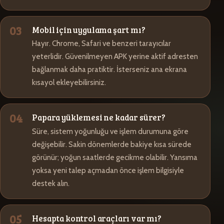
03
Mobil için uygulama şart mı?
Hayır. Chrome, Safari ve benzeri tarayıcılar
yeterlidir. Güvenilmeyen APK yerine aktif adresten
bağlanmak daha pratiktir. İsterseniz ana ekrana
kısayol ekleyebilirsiniz.
04
Papara yüklemesi ne kadar sürer?
Süre, sistem yoğunluğu ve işlem durumuna göre
değişebilir. Sakin dönemlerde bakiye kısa sürede
görünür; yoğun saatlerde gecikme olabilir. Yansıma
yoksa yeni talep açmadan önce işlem bilgisiyle
destek alın.
05
Hesapta kontrol araçları var mı?