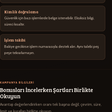
Kimlik doğrulama
Güvenlik için bazı işlemlerde belge istenebilir. Eksiksiz bilgi,
süreci kısaltır.
İşlem takibi
Bakiye gecikirse işlem numarasıyla destek alın. Aynı talebi peş
peşe tekrarlamayın.
KAMPANYA BILGILERI
Bonusları İncelerken Şartları Birlikte
Okuyun
Avantajı değerlendirirken oranı tek başına değil; çevrim, süre,
limit ve kuralları birlikte okuyun.