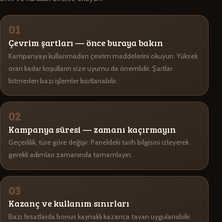
01
Çevrim şartları — önce buraya bakın
Kampanyayı kullanmadan çevrim maddelerini okuyun. Yüksek
oran kadar koşulların size uyumu da önemlidir. Şartlar
bitmeden bazı işlemler kısıtlanabilir.
02
Kampanya süresi — zamanı kaçırmayın
Geçerlilik, türe göre değişir. Paneldeki tarih bilgisini izleyerek
gerekli adımları zamanında tamamlayın.
03
Kazanç ve kullanım sınırları
Bazı fırsatlarda bonus kaynaklı kazanca tavan uygulanabilir.