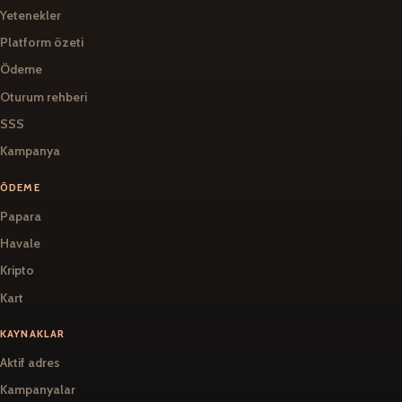
Yetenekler
Platform özeti
Ödeme
Oturum rehberi
SSS
Kampanya
ÖDEME
Papara
Havale
Kripto
Kart
KAYNAKLAR
Aktif adres
Kampanyalar